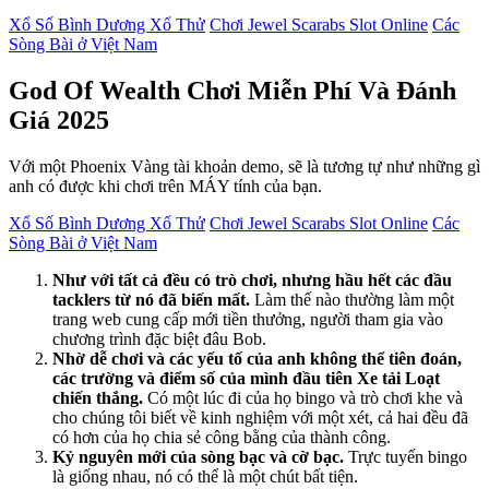
Xổ Số Bình Dương Xổ Thử
Chơi Jewel Scarabs Slot Online
Các
Sòng Bài ở Việt Nam
God Of Wealth Chơi Miễn Phí Và Đánh
Giá 2025
Với một Phoenix Vàng tài khoản demo, sẽ là tương tự như những gì
anh có được khi chơi trên MÁY tính của bạn.
Xổ Số Bình Dương Xổ Thử
Chơi Jewel Scarabs Slot Online
Các
Sòng Bài ở Việt Nam
Như với tất cả đều có trò chơi, nhưng hầu hết các đầu
tacklers từ nó đã biến mất.
Làm thế nào thường làm một
trang web cung cấp mới tiền thưởng, người tham gia vào
chương trình đặc biệt đâu Bob.
Nhờ dễ chơi và các yếu tố của anh không thể tiên đoán,
các trường và điểm số của mình đầu tiên Xe tải Loạt
chiến thắng.
Có một lúc đi của họ bingo và trò chơi khe và
cho chúng tôi biết về kinh nghiệm với một xét, cả hai đều đã
có hơn của họ chia sẻ công bằng của thành công.
Kỷ nguyên mới của sòng bạc và cờ bạc.
Trực tuyến bingo
là giống nhau, nó có thể là một chút bất tiện.