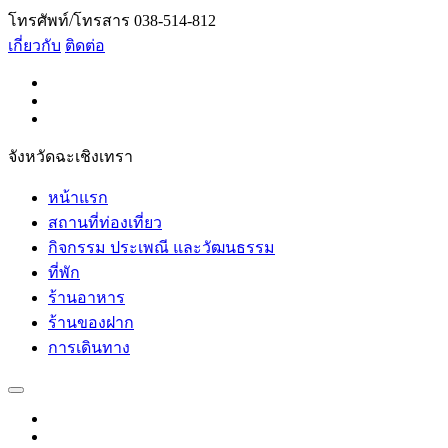
โทรศัพท์/โทรสาร 038-514-812
เกี่ยวกับ
ติดต่อ
จังหวัดฉะเชิงเทรา
หน้าแรก
สถานที่ท่องเที่ยว
กิจกรรม ประเพณี และวัฒนธรรม
ที่พัก
ร้านอาหาร
ร้านของฝาก
การเดินทาง