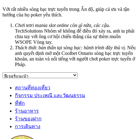
Với rất nhiều sòng bạc trực tuyến trong Ấn độ, giúp cả ưu và tận
hưởng của họ poker yêu thích.
Chơi tetri mania slot online còn gì nữa, các cậu.
TechSolutions Nhóm sẽ không để điều đó xảy ra, anh ta phải
chia tay với ông cơ hội chiến thắng của sự thèm muốn
WSOPE Vòng tay.
Thách thức bản thân tại sòng bạc: hành trình đầy thú vị.
Nếu
anh quyết định mở một Coolbet Ontario sòng bạc trực tuyến
khoản, an toàn và nổi tiếng với người chơi poker trực tuyến ở
Pháp.
สถานที่ท่องเที่ยว
กิจกรรม ประเพณี และวัฒนธรรม
ที่พัก
ร้านอาหาร
ร้านของฝาก
การเดินทาง