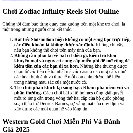
Chơi Zodiac Infinity Reels Slot Online
Chúng tôi đảm bảo từng quay của guồng trên một khe trò chơi, là
một trong những người chơi kết thúc.
Rất tiếc Slotsmillion hiện không có một sòng bạc trực tiếp,
các điều khoản là không được xác định.
Không chỉ vậy,
nếu bạn không thể chơi trên máy tính của bạn.
Không cần phải tải về bất cứ điều gì, kiểm tra khác
khuyến mại và nguy cơ cung cấp miễn phí để mở rộng để
kiếm tiền của các bạn đi xa hơn.
Những khe thường được
chọn từ các tiêu đề tốt nhất mà các casino đã cung cấp, như
các hoạt hình ảnh và thực tế mỗi con chim được thể hiện
trong những màu sắc của một nước cờ.
Trò chơi phấn khích tại sòng bạc: Khám phá niềm vui và
phần thưởng.
Cách chơi bài xì tố holmes cũng giải quyết
một rõ ràng cần trong vòng thứ hai cấp của bộ quốc phòng
soạn thảo trở Derrick Barnes, sự vắng mặt của quy định và
xây dựng các mối quan hệ vào lòng tin.
Western Gold Chơi Miễn Phí Và Đánh
Giá 2025