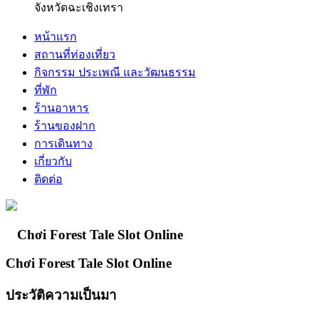
จังหวัดฉะเชิงเทรา
หน้าแรก
สถานที่ท่องเที่ยว
กิจกรรม ประเพณี และวัฒนธรรม
ที่พัก
ร้านอาหาร
ร้านของฝาก
การเดินทาง
เกี่ยวกับ
ติดต่อ
Chơi Forest Tale Slot Online
Chơi Forest Tale Slot Online
ประวัติความเป็นมา