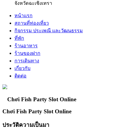
จังหวัดฉะเชิงเทรา
หน้าแรก
สถานที่ท่องเที่ยว
กิจกรรม ประเพณี และวัฒนธรรม
ที่พัก
ร้านอาหาร
ร้านของฝาก
การเดินทาง
เกี่ยวกับ
ติดต่อ
Chơi Fish Party Slot Online
Chơi Fish Party Slot Online
ประวัติความเป็นมา