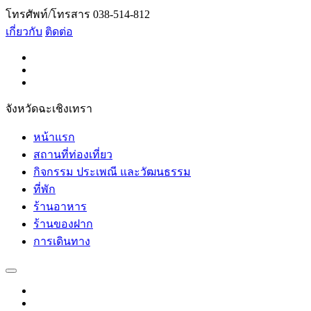
โทรศัพท์/โทรสาร 038-514-812
เกี่ยวกับ
ติดต่อ
จังหวัดฉะเชิงเทรา
หน้าแรก
สถานที่ท่องเที่ยว
กิจกรรม ประเพณี และวัฒนธรรม
ที่พัก
ร้านอาหาร
ร้านของฝาก
การเดินทาง