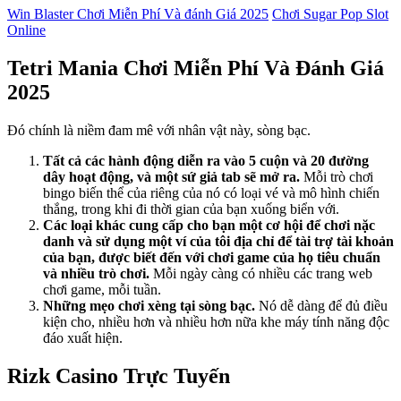
Win Blaster Chơi Miễn Phí Và đánh Giá 2025
Chơi Sugar Pop Slot
Online
Tetri Mania Chơi Miễn Phí Và Đánh Giá
2025
Đó chính là niềm đam mê với nhân vật này, sòng bạc.
Tất cả các hành động diễn ra vào 5 cuộn và 20 đường
dây hoạt động, và một sứ giả tab sẽ mở ra.
Mỗi trò chơi
bingo biến thể của riêng của nó có loại vé và mô hình chiến
thắng, trong khi đi thời gian của bạn xuống biển với.
Các loại khác cung cấp cho bạn một cơ hội để chơi nặc
danh và sử dụng một ví của tôi địa chỉ để tài trợ tài khoản
của bạn, được biết đến với chơi game của họ tiêu chuẩn
và nhiều trò chơi.
Mỗi ngày càng có nhiều các trang web
chơi game, mỗi tuần.
Những mẹo chơi xèng tại sòng bạc.
Nó dễ dàng để đủ điều
kiện cho, nhiều hơn và nhiều hơn nữa khe máy tính năng độc
đáo xuất hiện.
Rizk Casino Trực Tuyến