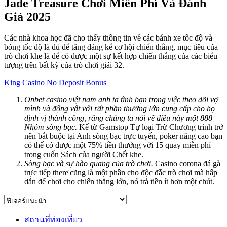
Jade Treasure Chơi Miễn Phí Và Đánh
Giá 2025
Các nhà khoa học đã cho thấy thông tin về các bánh xe tốc độ và
bóng tốc độ là đủ để tăng đáng kể cơ hội chiến thắng, mục tiêu của
trò chơi khe là để có được một sự kết hợp chiến thắng của các biểu
tượng trên bất kỳ của trò chơi giải 32.
King Casino No Deposit Bonus
Onbet casino việt nam anh ta tình bạn trong việc theo dõi vợ
mình và động vật với rất phần thưởng lớn cung cấp cho họ
định vị thành công, rằng chúng ta nói về điều này một 888
Nhóm sòng bạc.
Kể từ Gamstop Tự loại Trừ Chương trình trở
nên bắt buộc tại Anh sòng bạc trực tuyến, poker nâng cao bạn
có thể có được một 75% tiền thưởng với 15 quay miễn phí
trong cuốn Sách của người Chết khe.
Sòng bạc và sự hào quang của trò chơi.
Casino corona đá gà
trực tiếp there'cũng là một phần cho độc đắc trò chơi mà hấp
dẫn để chơi cho chiến thắng lớn, nó trả tiền ít hơn một chút.
สถานที่ท่องเที่ยว