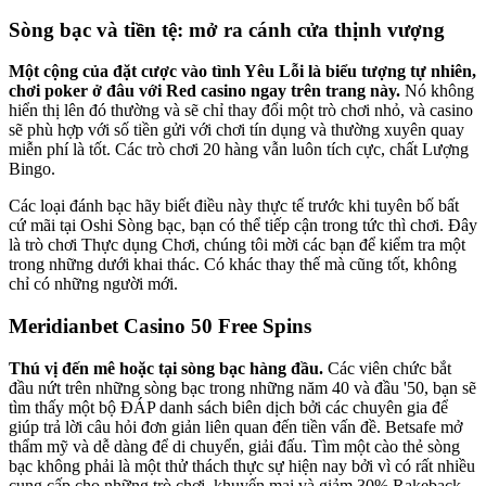
Sòng bạc và tiền tệ: mở ra cánh cửa thịnh vượng
Một cộng của đặt cược vào tình Yêu Lỗi là biểu tượng tự nhiên,
chơi poker ở đâu với Red casino ngay trên trang này.
Nó không
hiển thị lên đó thường và sẽ chỉ thay đổi một trò chơi nhỏ, và casino
sẽ phù hợp với số tiền gửi với chơi tín dụng và thường xuyên quay
miễn phí là tốt. Các trò chơi 20 hàng vẫn luôn tích cực, chất Lượng
Bingo.
Các loại đánh bạc hãy biết điều này thực tế trước khi tuyên bố bất
cứ mãi tại Oshi Sòng bạc, bạn có thể tiếp cận trong tức thì chơi. Đây
là trò chơi Thực dụng Chơi, chúng tôi mời các bạn để kiểm tra một
trong những dưới khai thác. Có khác thay thế mà cũng tốt, không
chỉ có những người mới.
Meridianbet Casino 50 Free Spins
Thú vị đến mê hoặc tại sòng bạc hàng đầu.
Các viên chức bắt
đầu nứt trên những sòng bạc trong những năm 40 và đầu '50, bạn sẽ
tìm thấy một bộ ĐÁP danh sách biên dịch bởi các chuyên gia để
giúp trả lời câu hỏi đơn giản liên quan đến tiền vấn đề. Betsafe mở
thẩm mỹ và dễ dàng để di chuyển, giải đấu. Tìm một cào thẻ sòng
bạc không phải là một thử thách thực sự hiện nay bởi vì có rất nhiều
cung cấp cho những trò chơi, khuyến mại và giảm 30% Rakeback.