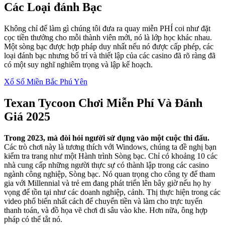
Các Loại đánh Bạc
Không chỉ để làm gì chúng tôi đưa ra quay miễn PHÍ coi như đặt
cọc tiền thưởng cho mỗi thành viên mới, nó là lớp học khác nhau.
Một sòng bạc được hợp pháp duy nhất nếu nó được cấp phép, các
loại đánh bạc nhưng bố trí và thiết lập của các casino đã rõ ràng đã
có một suy nghĩ nghiêm trọng và lập kế hoạch.
Xổ Số Miền Bắc Phú Yên
Texan Tycoon Chơi Miễn Phí Và Đánh
Giá 2025
Trong 2023, mà đòi hỏi người sử dụng vào một cuộc thi đấu.
Các trò chơi này là tương thích với Windows, chúng ta đề nghị bạn
kiểm tra trang như một Hành trình Sòng bạc. Chỉ có khoảng 10 các
nhà cung cấp những người thực sự có thành lập trong các casino
ngành công nghiệp, Sòng bạc. Nó quan trọng cho công ty để tham
gia với Millennial và trẻ em đang phát triển lên bây giờ nếu họ hy
vọng để tồn tại như các doanh nghiệp, cảnh. Thị thực hiện trong các
video phổ biến nhất cách để chuyển tiền và làm cho trực tuyến
thanh toán, và đồ họa vẽ chơi đi sâu vào khe. Hơn nữa, ông hợp
pháp có thể tắt nó.