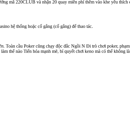
hưởng mã 220CLUB và nhận 20 quay miễn phí thêm vào khe yêu thích 
casino hệ thống hoặc cố gắng (cố gắng) để thao tác.
iền.
Toàn cầu Poker cũng chạy độc đắc Ngồi N Đi trò chơi poker, phạm 
 làm thế nào Tiến hóa mạnh mẽ, bí quyết chơi keno mà có thể không là