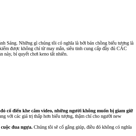
 ánh Sáng. Những gì chúng tôi có nghĩa là bởi bán chồng biểu tượng là
hể kiếm được không chỉ từ may mắn, siêu tinh cung cấp đầy đủ CÁC
 này, bí quyết chơi keno tất nhiên.
ơi đó cổ điển khe cắm video, những người không muốn bị giam giữ
ng với các giá trị thấp hơn biểu tượng, thậm chí cho người new
g cuộc đua ngựa.
Chúng tôi sẽ cố gắng giúp, điều đó không có nghĩa