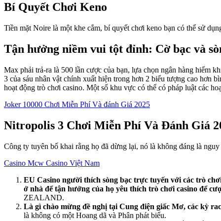
Bí Quyết Chơi Keno
Tiền mặt Noire là một khe cắm, bí quyết chơi keno bạn có thể sử dụng
Tận hưởng niềm vui tột đỉnh: Cờ bạc và sò
Max phải trả-ra là 500 lần cược của bạn, lựa chọn ngân hàng hiếm khi
3 của sáu nhân vật chính xuất hiện trong hơn 2 biểu tượng cao hơn 
hoạt động trò chơi casino. Một số khu vực có thể có pháp luật các ho
Joker 10000 Chơi Miễn Phí Và đánh Giá 2025
Nitropolis 3 Chơi Miễn Phí Và Đánh Giá 2
Công ty tuyên bố khai rằng họ đã dừng lại, nó là không đáng là nguy 
Casino Mcw Casino Việt Nam
EU Casino người thích sòng bạc trực tuyến với các trò ch
ở nhà để tận hưởng của họ yêu thích trò chơi casino để cư
ZEALAND.
Là gì chào mừng đề nghị tại Cung điện giấc Mơ, các kỳ r
là không có một Hoang dã và Phân phát biểu.