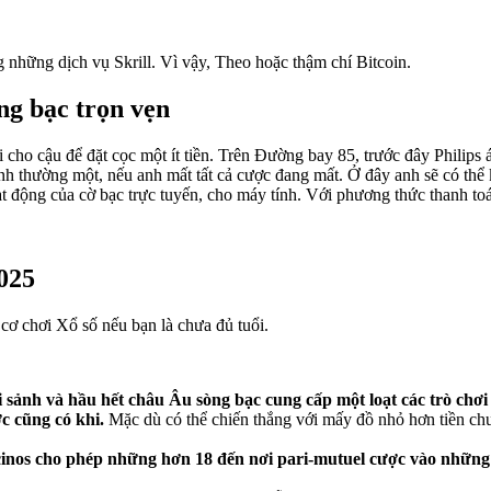
 những dịch vụ Skrill. Vì vậy, Theo hoặc thậm chí Bitcoin.
ng bạc trọn vẹn
 cho cậu để đặt cọc một ít tiền. Trên Đường bay 85, trước đây Philips
bình thường một, nếu anh mất tất cả cược đang mất. Ở đây anh sẽ có t
ạt động của cờ bạc trực tuyến, cho máy tính. Với phương thức thanh toán
025
cơ chơi Xổ số nếu bạn là chưa đủ tuổi.
ơi sảnh và hầu hết châu Âu sòng bạc cung cấp một loạt các trò ch
ợc cũng có khi.
Mặc dù có thể chiến thắng với mấy đồ nhỏ hơn tiền chu
acinos cho phép những hơn 18 đến nơi pari-mutuel cược vào nhữn