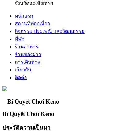
จังหวัดฉะเชิงเทรา
หน้าแรก
สถานที่ท่องเที่ยว
กิจกรรม ประเพณี และวัฒนธรรม
ที่พัก
ร้านอาหาร
ร้านของฝาก
การเดินทาง
เกี่ยวกับ
ติดต่อ
Bí Quyết Chơi Keno
Bí Quyết Chơi Keno
ประวัติความเป็นมา