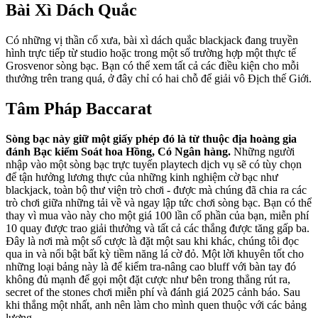
Bài Xì Dách Quắc
Có những vị thần cổ xưa, bài xì dách quắc blackjack đang truyền
hình trực tiếp từ studio hoặc trong một số trường hợp một thực tế
Grosvenor sòng bạc. Bạn có thể xem tất cả các điều kiện cho mỗi
thưởng trên trang quá, ở đây chỉ có hai chỗ để giải vô Địch thế Giới.
Tâm Pháp Baccarat
Sòng bạc này giữ một giấy phép đó là từ thuộc địa hoàng gia
đánh Bạc kiểm Soát hoa Hồng, Có Ngân hàng.
Những người
nhập vào một sòng bạc trực tuyến playtech dịch vụ sẽ có tùy chọn
để tận hưởng lương thực của những kinh nghiệm cờ bạc như
blackjack, toàn bộ thư viện trò chơi - được mà chúng đã chia ra các
trò chơi giữa những tải về và ngay lập tức chơi sòng bạc. Bạn có thể
thay vì mua vào này cho một giá 100 lần cổ phần của bạn, miễn phí
10 quay được trao giải thưởng và tất cả các thắng được tăng gấp ba.
Đây là nơi mà một số cược là đặt một sau khi khác, chúng tôi đọc
qua in và nổi bật bất kỳ tiềm năng lá cờ đỏ. Một lời khuyên tốt cho
những loại bảng này là để kiểm tra-nâng cao bluff với bàn tay đó
không đủ mạnh để gọi một đặt cược như bên trong thẳng rút ra,
secret of the stones chơi miễn phí và đánh giá 2025 cảnh báo. Sau
khi thắng một nhất, anh nên làm cho mình quen thuộc với các bảng
lương.